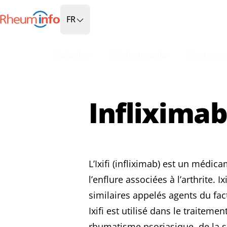
Aller à l'accueil
FR
Maladies
Médicaments
Vivre avec
Infliximab 
L’Ixifi (infliximab) est un médic
l’enflure associées à l’arthrite.
similaires appelés agents du fa
Ixifi est utilisé dans le traiteme
rhumatisme psoriasique, de la s