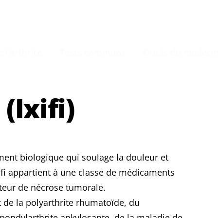
 l'arthrite
Tests communs
Outils du médeci
(Ixifi)
ament biologique qui soulage la douleur et
 Ixifi appartient à une classe de médicaments
cteur de nécrose tumorale.
nt de la polyarthrite rhumatoïde, du
pondylarthrite ankylosante, de la maladie de